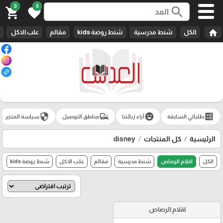
0
0
search
shopping_cart
favorite
home
الكل
شنط مدرسية
شنط روضة kids
مقالم
علب الاكل
security
commute
emoji_emotions
ballot
طلباتي السابقة
آراء زبائننا
مناطق التوصيل
سياسة المتجر
الرئيسية
كل المنتجات
disney
الكل
اقلام الرصاص
شنط مدرسية
مقالم
علب الاكل
شنط روضة kids
اقلام الرصاص