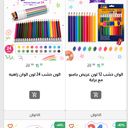
₪
₪
₪
₪
20
15
20
15
الوان خشب 12 لون عريض جامبو
الون خشب 24 لون الوان زاهيه
مع براية
add_shopping_cart
add_shopping_cart
الالوان
الالوان
-44%
-40%
favorite_border
favorite_border