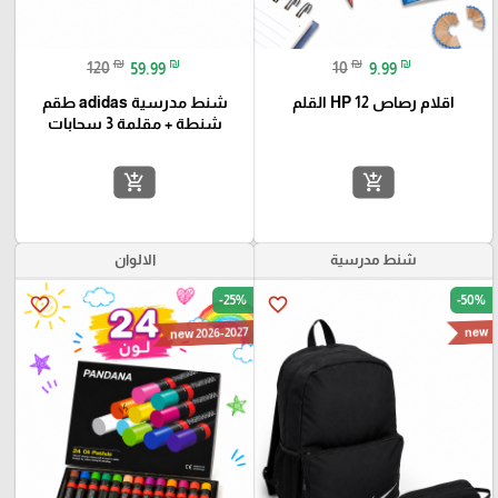
₪
₪
₪
₪
120
59.99
10
9.99
اقلام رصاص HP 12 القلم
شنط مدرسية adidas طقم
شنطة + مقلمة 3 سحابات
add_shopping_cart
add_shopping_cart
شنط مدرسية
الالوان
-25%
-50%
favorite_border
favorite_border
new 2026-2027
new