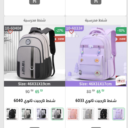
add_shopping_cart
add_shopping_cart
شنط مدرسية
شنط مدرسية
-27%
-18%
favorite_border
favorite_border
new
new
₪
₪
₪
₪
90
65
80
65
شنط تارجيت ثانوي 6033
شنط تارجيت ثانوي 6040