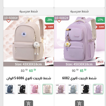
شنط مدرسية
شنط مدرسية
-25%
-27%
favorite_border
favorite_border
new
new
₪
₪
₪
₪
80
60
90
65
شنط تارجيت ثانوي 6082
شنط تارجيت ثانوي 6086 5 الوان
add_shopping_cart
add_shopping_cart