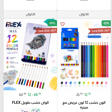
الالوان
الالوان
-50%
-52%
favorite_border
favorite_border
new 2026-2027
new 2026-2027
₪
₪
₪
₪
60
12 - 48
25
12
الون خشب 12 لون عريض مع
الوان خشب طويل FLEX
مببره