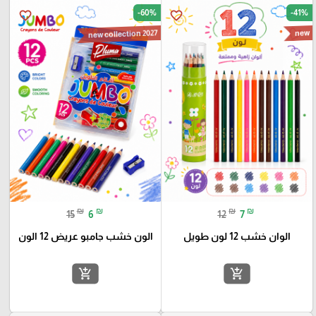
-60%
-41%
favorite_border
favorite_border
new collection 2027
new
₪
₪
₪
₪
15
6
12
7
الوان خشب 12 لون طويل
الون خشب جامبو عريض 12 الون
add_shopping_cart
add_shopping_cart