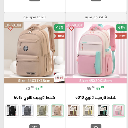
شنط مدرسية
شنط مدرسية
-18%
-31%
favorite_border
favorite_border
new
new
₪
₪
₪
₪
80
65
95
65
شنط تارجيت ثانوي 6010
شنط تارجيت ثانوي 6018