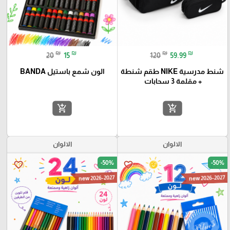
₪
₪
₪
₪
20
15
120
59.99
شنط مدرسية NIKE طقم شنطة
الون شمع باستيل BANDA
+ مقلمة 3 سحابات
add_shopping_cart
add_shopping_cart
الالوان
الالوان
-50%
-50%
favorite_border
favorite_border
new 2026-2027
new 2026-2027