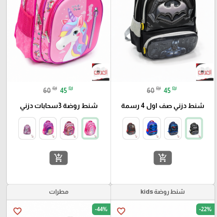
₪
₪
₪
₪
60
45
60
45
شنط دزني صف اول 4 رسمة
شنط روضة 3سحابات دزني
add_shopping_cart
add_shopping_cart
شنط روضة kids
مطرات
-44%
-22%
favorite_border
favorite_border