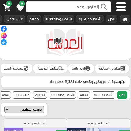
0
0
search
shopping_cart
favorite
home
الكل
شنط مدرسية
شنط روضة kids
مقالم
علب الاكل
security
commute
emoji_emotions
ballot
طلباتي السابقة
آراء زبائننا
مناطق التوصيل
سياسة المتجر
الرئيسية
عروض وخصومات لفترة محدودة
الكل
شنط مدرسية
مقالم
شنط روضة kids
مطرات
علب الاكل
اقلام 
شنط مدرسية
شنط مدرسية