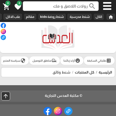
0
0
search
shopping_cart
favorite
home
الكل
شنط مدرسية
شنط روضة kids
مقالم
علب الاكل
security
commute
emoji_emotions
ballot
طلباتي السابقة
آراء زبائننا
مناطق التوصيل
سياسة المتجر
الرئيسية
كل المنتجات
شنط وثائق
arrow_upward
© مكتبة العدس التجارية