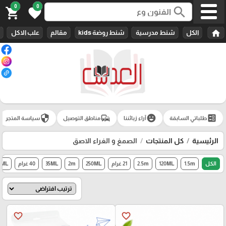
0
0
search
shopping_cart
favorite
home
الكل
شنط مدرسية
شنط روضة kids
مقالم
علب الاكل
security
commute
emoji_emotions
ballot
طلباتي السابقة
آراء زبائننا
مناطق التوصيل
سياسة المتجر
الرئيسية
كل المنتجات
الصمغ و الغراء الاصق
الكل
1.5m
120ML
2.5m
21 غرام
250ML
2m
35ML
40 غرام
0ML
favorite_border
favorite_border