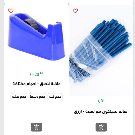
favorite_border
favorite_border
₪
7 - 20
ماكنة لاصق - احجام مختلفة
حجم كبير
حجم وسط
حجم صغير
₪
3
اصابع سيلكون مع لمعة - ازرق
add_shopping_cart
add_shopping_cart