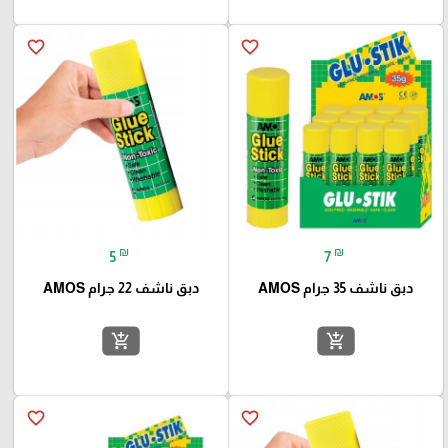
favorite_border
favorite_border
₪
₪
5
7
دبق ناشف 35 جرام AMOS
دبق ناشف 22 جرام AMOS
add_shopping_cart
add_shopping_cart
favorite_border
favorite_border