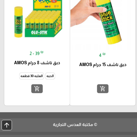
₪
2 - 39
₪
4
دبق ناشف 8 جرام AMOS
دبق ناشف 15 جرام AMOS
الحبه
العلبه 30 قطعه
add_shopping_cart
add_shopping_cart
arrow_upward
© مكتبة العدس التجارية