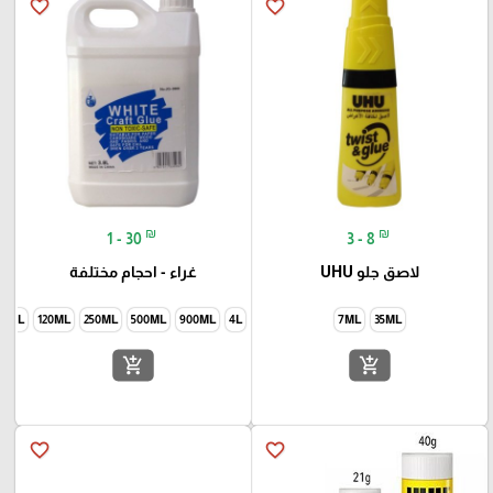
favorite_border
favorite_border
₪
₪
1 - 30
3 - 8
لاصق جلو UHU
غراء - احجام مختلفة
40ML
120ML
250ML
500ML
900ML
4L
7ML
35ML
add_shopping_cart
add_shopping_cart
favorite_border
favorite_border