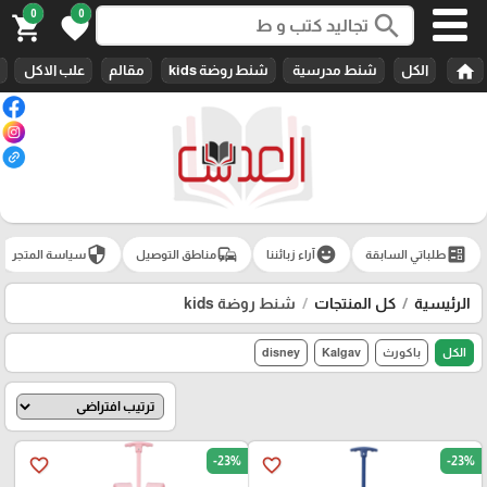
0
0
search
shopping_cart
favorite
home
الكل
شنط مدرسية
شنط روضة kids
مقالم
علب الاكل
security
commute
emoji_emotions
ballot
طلباتي السابقة
آراء زبائننا
مناطق التوصيل
سياسة المتجر
الرئيسية
كل المنتجات
شنط روضة kids
الكل
باكورث
Kalgav
disney
-23%
-23%
favorite_border
favorite_border