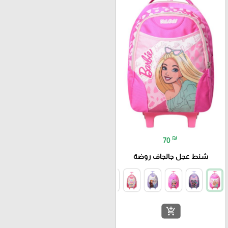
₪
70
شنط عجل جالجاف روضة
add_shopping_cart