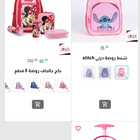
₪
35
شنط روضة دزني stitch
₪
₪
110
65
بكج جالجاف روضة 8 قطع
add_shopping_cart
add_shopping_cart
favorite_border