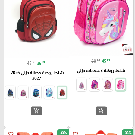
₪
₪
60
45
₪
₪
45
35
شنط روضة 3سحابات دزني
شنط روضة حضانة دزني 2026-
2027
add_shopping_cart
add_shopping_cart
-33%
-33%
favorite_border
favorite_border