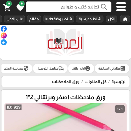
0
0
search
shopping_cart
favorite
home
الكل
شنط مدرسية
شنط روضة kids
مقالم
علب الاكل
security
commute
emoji_emotions
ballot
طلباتي السابقة
آراء زبائننا
مناطق التوصيل
سياسة المتجر
الرئيسية
كل المنتجات
ورق الملاحظات
ورق ملاحظات اصفر وبرتقالي 2*1
1 / 1