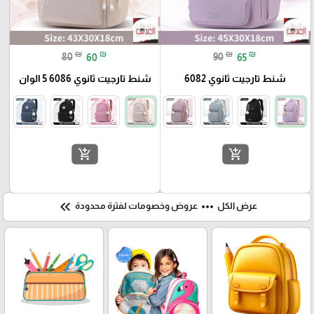
₪
₪
₪
₪
80
60
90
65
شنط تارجيت ثانوي 6082
شنط تارجيت ثانوي 6086 5 الوان
add_shopping_cart
add_shopping_cart
keyboard_double_arrow_left
more_horiz
عرض الكل
عروض وخصومات لفترة محدودة