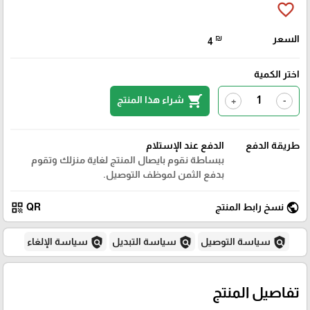
favorite_border
السعر
₪
4
اختر الكمية
shopping_cart
شراء هذا المنتج
+
-
طريقة الدفع
الدفع عند الإستلام
ببساطة نقوم بايصال المنتج لغاية منزلك وتقوم
بدفع الثمن لموظف التوصيل.
qr_code
public
نسخ رابط المنتج
QR
policy
policy
policy
سياسة التوصيل
سياسة التبديل
سياسة الإلغاء
تفاصيل المنتج