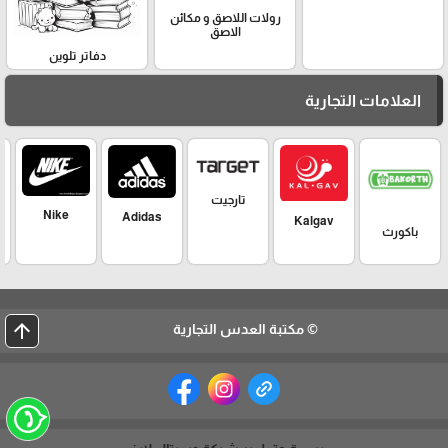
رولات اللاصق و مكائن
الاصق
دفاتر تلوين
العلامات التجارية
تارجيت
Nike
Adidas
Kalgav
باكورث
arrow_upward
© مكتبة العدس التجارية