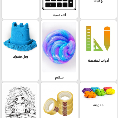
يوميات
آلة حاسبة
رمل متحرك
أدوات الهندسة
سلايم
معجونه