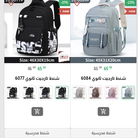
-31%
-23%
favorite_border
favorite_border
new
new
₪
₪
₪
₪
95
65
85
65
شنط تارجيت ثانوي 6084
شنط تارجيت ثانوي 6077
add_shopping_cart
add_shopping_cart
شنط مدرسية
شنط مدرسية