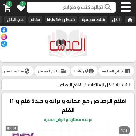
0
0
search
shopping_cart
favorite
home
الكل
شنط مدرسية
شنط روضة kids
مقالم
علب الاكل
security
commute
emoji_emotions
ballot
طلباتي السابقة
آراء زبائننا
مناطق التوصيل
سياسة المتجر
الرئيسية
كل المنتجات
اقلام الرصاص
اقلام الرصاص مع محايه و برايه و جلدة قلم و ١٢
القلم
نوعيه ممتازة و الوان مميزة
1 / 3