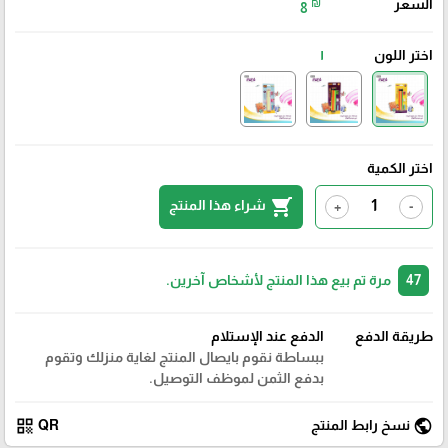
السعر
₪
8
اختر اللون
١
اختر الكمية
shopping_cart
شراء هذا المنتج
+
-
47
مرة تم بيع هذا المنتج لأشخاص آخرين.
طريقة الدفع
الدفع عند الإستلام
ببساطة نقوم بايصال المنتج لغاية منزلك وتقوم
بدفع الثمن لموظف التوصيل.
qr_code
public
نسخ رابط المنتج
QR