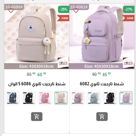
-25%
-27%
favorite_border
favorite_border
new
new
₪
₪
₪
₪
80
60
90
65
شنط تارجيت ثانوي 6082
شنط تارجيت ثانوي 6086 5 الوان
add_shopping_cart
add_shopping_cart