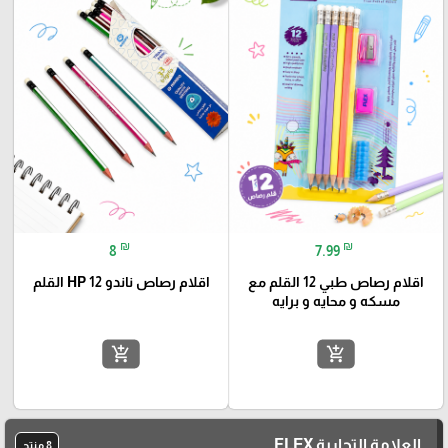
₪
₪
8
7.99
اقلام رصاص طبي 12 القلم مع
اقلام رصاص ناندو HP 12 القلم
مسكه و محايه و برايه
add_shopping_cart
add_shopping_cart
العلامة التجارية FLEX
8 منتج