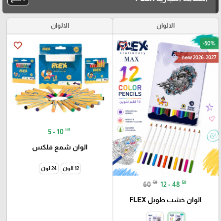
الالوان
الالوان
-50%
favorite_border
favorite_border
new 2026-2027
₪
5 - 10
الوان شمع فلكس
12 الون
24 لون
₪
₪
60
12 - 48
الوان خشب طويل FLEX