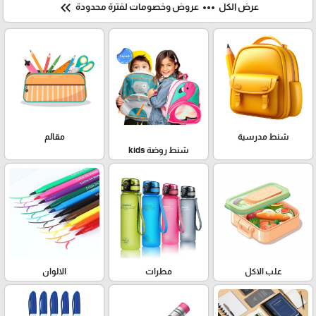
keyboard_double_arrow_left
more_horiz
عرض الكل
عروض وخصومات لفترة محدودة
شنط مدرسية
مقالم
شنط روضة kids
علب الاكل
مطرات
الالوان