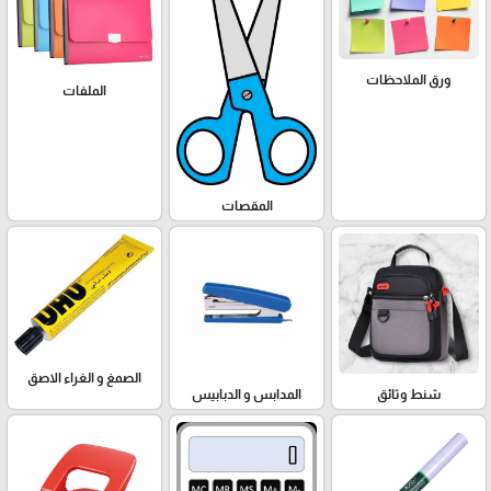
ورق الملاحظات
الملفات
المقصات
الصمغ و الغراء الاصق
شنط وثائق
المدابس و الدبابيس