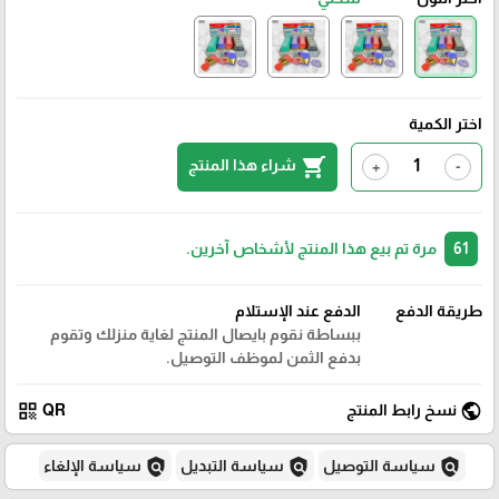
اختر الكمية
shopping_cart
شراء هذا المنتج
+
-
61
مرة تم بيع هذا المنتج لأشخاص آخرين.
طريقة الدفع
الدفع عند الإستلام
ببساطة نقوم بايصال المنتج لغاية منزلك وتقوم
بدفع الثمن لموظف التوصيل.
qr_code
public
نسخ رابط المنتج
QR
policy
policy
policy
سياسة التوصيل
سياسة التبديل
سياسة الإلغاء