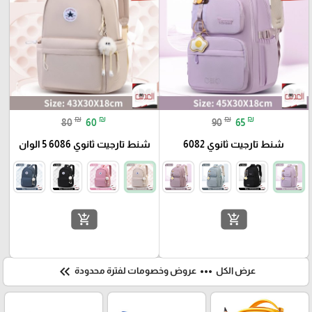
₪
₪
₪
₪
80
60
90
65
شنط تارجيت ثانوي 6082
شنط تارجيت ثانوي 6086 5 الوان
add_shopping_cart
add_shopping_cart
keyboard_double_arrow_left
more_horiz
عرض الكل
عروض وخصومات لفترة محدودة