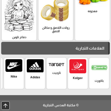
معجونه
رولات اللاصق و مكائن
الاصق
دفاتر تلوين
العلامات التجارية
تارجيت
Nike
Adidas
Kalgav
باكورث
arrow_upward
© مكتبة العدس التجارية