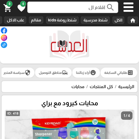
0
0
search
shopping_cart
favorite
home
الكل
شنط مدرسية
شنط روضة kids
مقالم
علب الاكل
security
commute
emoji_emotions
ballot
طلباتي السابقة
آراء زبائننا
مناطق التوصيل
سياسة المتجر
الرئيسية
كل المنتجات
محايات
محايات كيرود مع براي
1 / 4