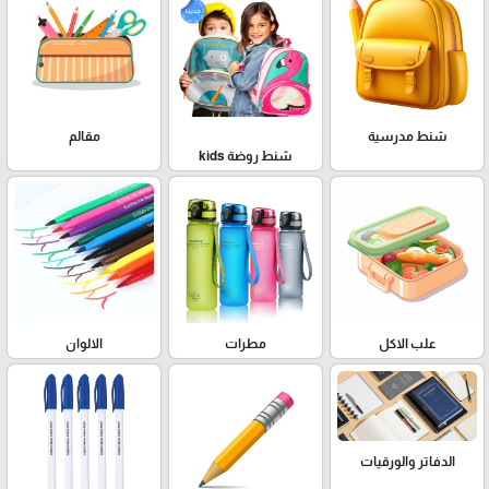
شنط مدرسية
مقالم
شنط روضة kids
علب الاكل
مطرات
الالوان
الدفاتر والورقيات