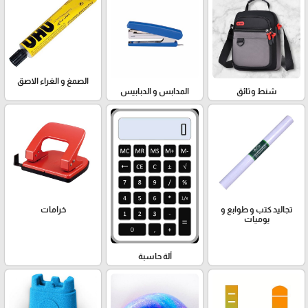
الصمغ و الغراء الاصق
شنط وثائق
المدابس و الدبابيس
تجاليد كتب و طوابع و
خرامات
يوميات
آلة حاسبة