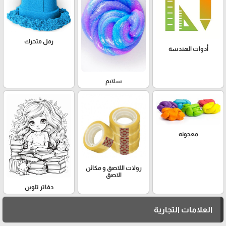
رمل متحرك
أدوات الهندسة
سلايم
معجونه
رولات اللاصق و مكائن
الاصق
دفاتر تلوين
العلامات التجارية