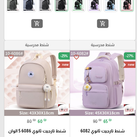
add_shopping_cart
add_shopping_cart
شنط مدرسية
شنط مدرسية
-25%
-27%
favorite_border
favorite_border
new
new
₪
₪
₪
₪
80
60
90
65
شنط تارجيت ثانوي 6082
شنط تارجيت ثانوي 6086 5 الوان