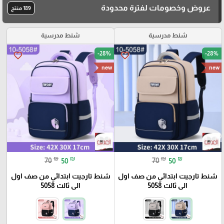
عروض وخصومات لفترة محدودة
189 منتج
شنط مدرسية
شنط مدرسية
-28%
-28%
favorite_border
favorite_border
new
new
₪
₪
₪
₪
70
50
70
50
شنط تارجيت ابتدائي من صف اول
شنط تارجيت ابتدائي من صف اول
الى ثالث 5058
الى ثالث 5058