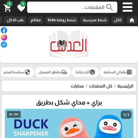
0
0
search
shopping_cart
favorite
home
الكل
شنط مدرسية
شنط روضة kids
مقالم
علب الاكل
security
commute
emoji_emotions
ballot
طلباتي السابقة
آراء زبائننا
مناطق التوصيل
سياسة المتجر
الرئيسية
كل المنتجات
محايات
براي + محاي شكل بطريق
1 / 1