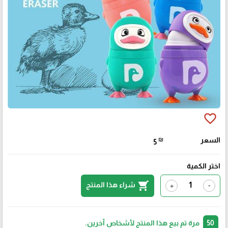
favorite_border
السعر
₪
5
اختر الكمية
shopping_cart
شراء هذا المنتج
+
-
50
مرة تم بيع هذا المنتج لأشخاص آخرين.