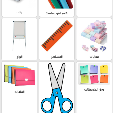
برايات
اقلام الفولوماستر
محايات
المساطر
الواح
ورق الملاحظات
الملفات