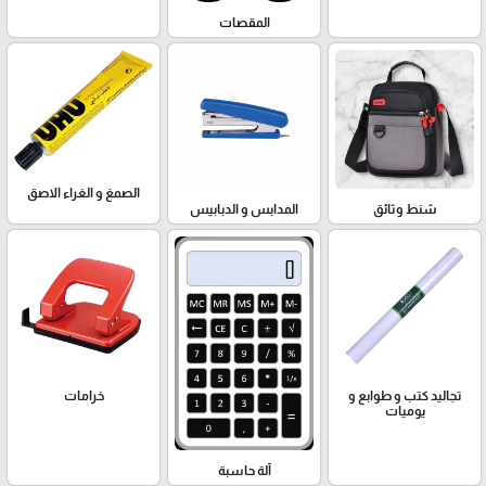
المقصات
الصمغ و الغراء الاصق
شنط وثائق
المدابس و الدبابيس
تجاليد كتب و طوابع و
خرامات
يوميات
آلة حاسبة