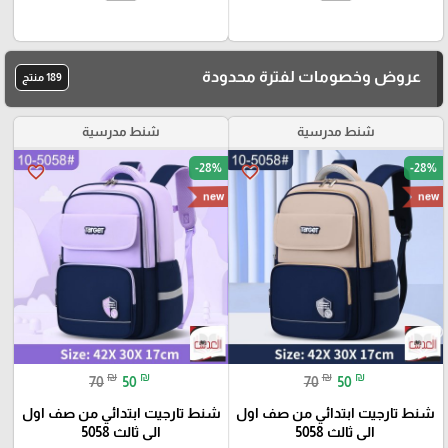
عروض وخصومات لفترة محدودة
189 منتج
شنط مدرسية
شنط مدرسية
-28%
-28%
favorite_border
favorite_border
new
new
₪
₪
₪
₪
70
50
70
50
شنط تارجيت ابتدائي من صف اول
شنط تارجيت ابتدائي من صف اول
الى ثالث 5058
الى ثالث 5058