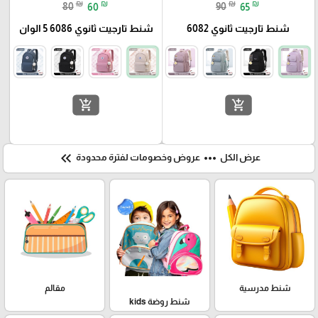
₪
₪
₪
₪
80
60
90
65
شنط تارجيت ثانوي 6082
شنط تارجيت ثانوي 6086 5 الوان
add_shopping_cart
add_shopping_cart
keyboard_double_arrow_left
more_horiz
عرض الكل
عروض وخصومات لفترة محدودة
شنط مدرسية
مقالم
شنط روضة kids