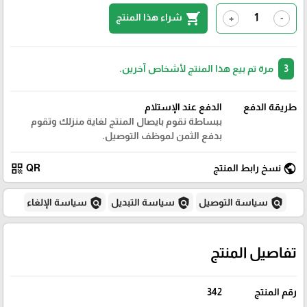
shopping_cart
شراء هذا المنتج
+
-
3
مرة تم بيع هذا المنتج لأشخاص آخرين.
طريقة الدفع
الدفع عند الإستلام
ببساطة نقوم بايصال المنتج لغاية منزلك وتقوم
بدفع الثمن لموظف التوصيل.
qr_code
public
نسخ رابط المنتج
QR
policy
policy
policy
سياسة التوصيل
سياسة التبديل
سياسة الإلغاء
تفاصيل المنتج
رقم المنتج
342