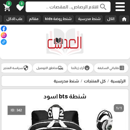
0
0
search
shopping_cart
favorite
home
الكل
شنط مدرسية
شنط روضة kids
مقالم
علب الاكل
security
commute
emoji_emotions
ballot
طلباتي السابقة
آراء زبائننا
مناطق التوصيل
سياسة المتجر
الرئيسية
كل المنتجات
شنط مدرسية
شنطة bts اسود
1 / 1