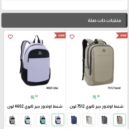
منتجات ذات صلة
new
new
favorite_border
favorite_border
₪
₪
55
75
شنط اوتدور جير ثانوي 7512 لون
شنط اوتدور جير ثانوي 4602 لون