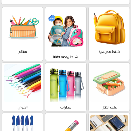
شنط مدرسية
مقالم
شنط روضة kids
علب الاكل
مطرات
الالوان