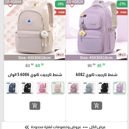
-25%
-27%
favorite_border
favorite_border
new
new
₪
₪
₪
₪
80
60
90
65
شنط تارجيت ثانوي 6082
شنط تارجيت ثانوي 6086 5 الوان
add_shopping_cart
add_shopping_cart
keyboard_double_arrow_left
more_horiz
عرض الكل
عروض وخصومات لفترة محدودة