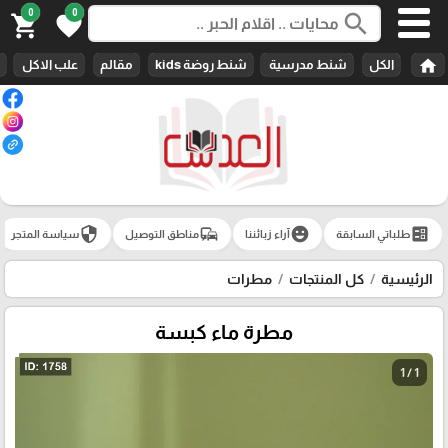
0
0
search
shopping_cart
favorite
home
الكل
شنط مدرسية
شنط روضة kids
مقالم
علب الاكل
security
commute
emoji_emotions
ballot
طلباتي السابقة
آراء زبائننا
مناطق التوصيل
سياسة المتجر
الرئيسية
كل المنتجات
مطرات
مطرة ماء كبسة
1 / 1