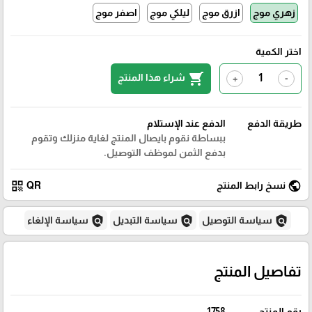
زهري موج
ازرق موج
ليلكي موج
اصفر موج
اختر الكمية
shopping_cart
شراء هذا المنتج
+
-
طريقة الدفع
الدفع عند الإستلام
ببساطة نقوم بايصال المنتج لغاية منزلك وتقوم
بدفع الثمن لموظف التوصيل.
qr_code
public
نسخ رابط المنتج
QR
policy
policy
policy
سياسة التوصيل
سياسة التبديل
سياسة الإلغاء
تفاصيل المنتج
رقم المنتج
1758