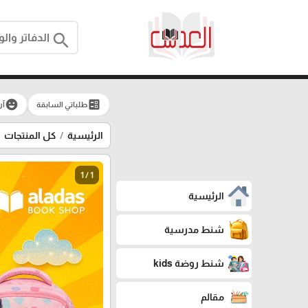
search
emoji_emotions
ballot
طلباتي السابقة
آر
الرئيسية
كل المنتجات
1 / 1
الرئيسية
شنط مدرسية
شنط روضة kids
مقالم