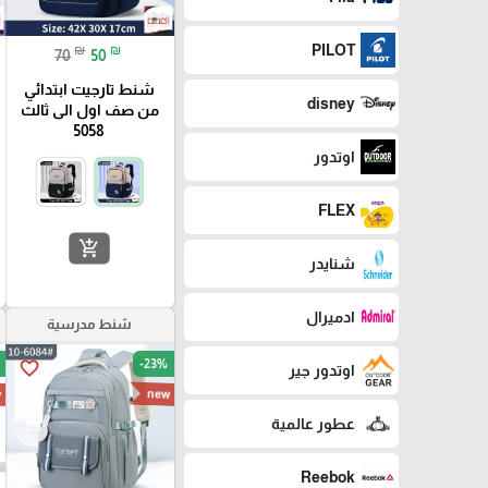
PILOT
₪
₪
70
50
شنط تارجيت ابتدائي
disney
من صف اول الى ثالث
5058
اوتدور
FLEX
add_shopping_cart
شنايدر
ادميرال
شنط مدرسية
-23%
favorite_border
اوتدور جير
w
new
عطور عالمية
Reebok