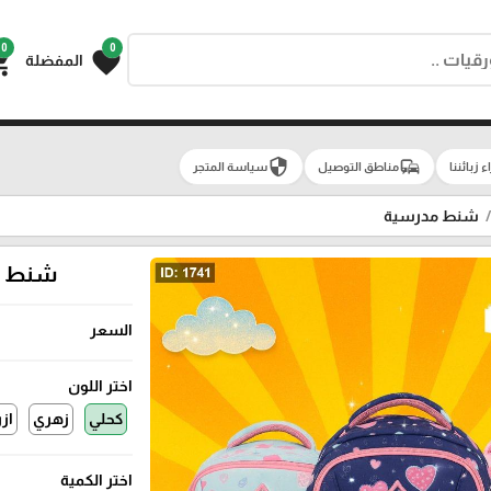
0
0
g_cart
favorite
المفضلة
security
commute
اء زبائننا
مناطق التوصيل
سياسة المتجر
شنط مدرسية
شنط او
السعر
اختر اللون
كحلي
زهري
از
اختر الكمية