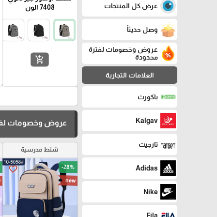
عرض كل المنتجات
7408 الون
وصل حديثاً
عروض وخصومات لفترة
محدودة
add_shopping_cart
العلامات التجارية
باكورث
Kalgav
عروض وخصومات لفت
تارجيت
شنط مدرسية
-28%
Adidas
favorite_border
w
new
Nike
Fila