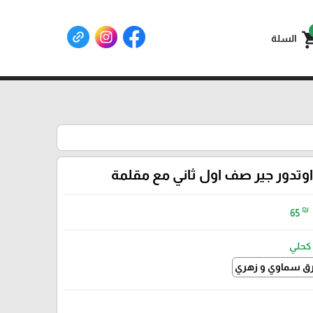
shoppin
السلة
تدور جير صف اول ثاني مع مقلمة
₪
65
كحلي
رق سماوي و زهري