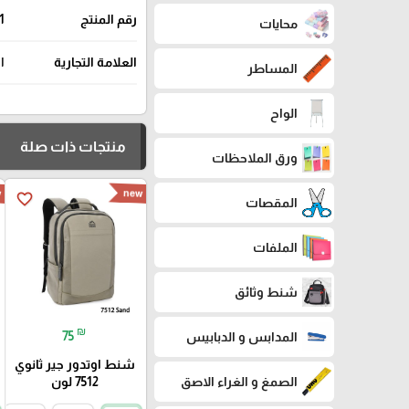
رقم المنتج
1
محايات
العلامة التجارية
ا
المساطر
الواح
منتجات ذات صلة
ورق الملاحظات
w
new
favorite_border
المقصات
الملفات
شنط وثائق
₪
75
المدابس و الدبابيس
شنط اوتدور جير ثانوي
7512 لون
الصمغ و الغراء الاصق