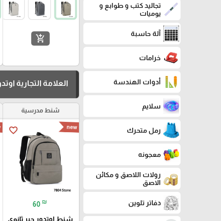
تجاليد كتب و طوابع و
يوميات
آلة حاسبة
add_shopping_cart
خرامات
أدوات الهندسة
العلامة التجارية اوتدو
سلايم
شنط مدرسية
w
new
favorite_border
رمل متحرك
معجونه
رولات اللاصق و مكائن
الاصق
₪
دفاتر تلوين
60
شنط اوتدور جير ثانوي