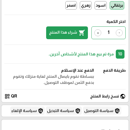
برتقالي
اسود
زهري
اصفر
اختر الكمية
shopping_cart
شراء هذا المنتج
+
-
10
مرة تم بيع هذا المنتج لأشخاص آخرين.
طريقة الدفع
الدفع عند الإستلام
ببساطة نقوم بايصال المنتج لغاية منزلك وتقوم
بدفع الثمن لموظف التوصيل.
qr_code
public
نسخ رابط المنتج
QR
policy
policy
policy
سياسة التوصيل
سياسة التبديل
سياسة الإلغاء