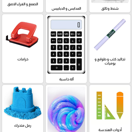
الصمغ و الغراء الاصق
شنط وثائق
المدابس و الدبابيس
تجاليد كتب و طوابع و
خرامات
يوميات
آلة حاسبة
رمل متحرك
أدوات الهندسة