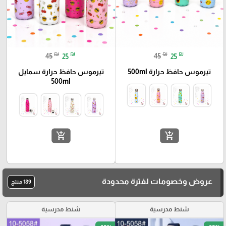
₪
₪
₪
₪
45
25
45
25
تيرموس حافظ حرارة 500ml
تيرموس حافظ حرارة سمايل
500ml
add_shopping_cart
add_shopping_cart
عروض وخصومات لفترة محدودة
189 منتج
شنط مدرسية
شنط مدرسية