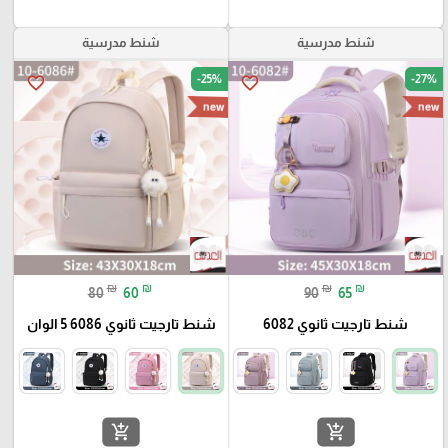
شنط مدرسية
شنط مدرسية
-25%
-27%
favorite_border
favorite_border
new
new
₪
₪
₪
₪
80
60
90
65
شنط تارجيت ثانوي 6082
شنط تارجيت ثانوي 6086 5 الوان
add_shopping_cart
add_shopping_cart