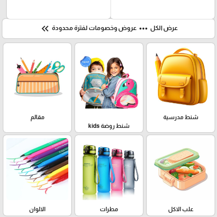
keyboard_double_arrow_left
more_horiz
عرض الكل
عروض وخصومات لفترة محدودة
شنط مدرسية
مقالم
شنط روضة kids
علب الاكل
مطرات
الالوان