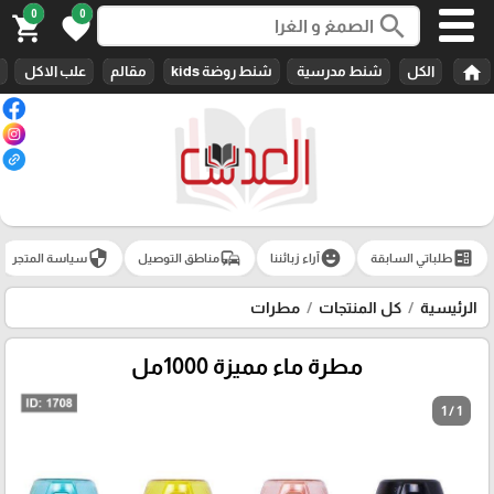
0
0
search
shopping_cart
favorite
home
الكل
شنط مدرسية
شنط روضة kids
مقالم
علب الاكل
security
commute
emoji_emotions
ballot
طلباتي السابقة
آراء زبائننا
مناطق التوصيل
سياسة المتجر
الرئيسية
كل المنتجات
مطرات
مطرة ماء مميزة 1000مل
1 / 1