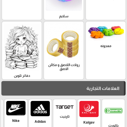
سلايم
معجونه
رولات اللاصق و مكائن
الاصق
دفاتر تلوين
العلامات التجارية
تارجيت
Nike
Adidas
Kalgav
باكورث