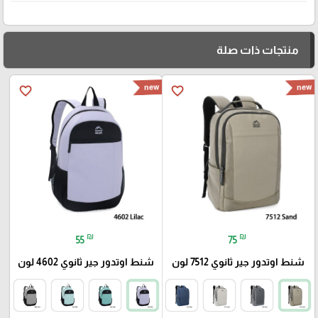
منتجات ذات صلة
new
new
favorite_border
favorite_border
₪
₪
55
75
شنط اوتدور جير ثانوي 7512 لون
شنط اوتدور جير ثانوي 4602 لون