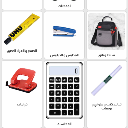
المقصات
الصمغ و الغراء الاصق
شنط وثائق
المدابس و الدبابيس
تجاليد كتب و طوابع و
خرامات
يوميات
آلة حاسبة