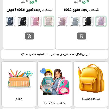
₪
₪
₪
₪
80
60
90
65
شنط تارجيت ثانوي 6082
شنط تارجيت ثانوي 6086 5 الوان
add_shopping_cart
add_shopping_cart
keyboard_double_arrow_left
more_horiz
عرض الكل
عروض وخصومات لفترة محدودة
شنط مدرسية
مقالم
شنط روضة kids