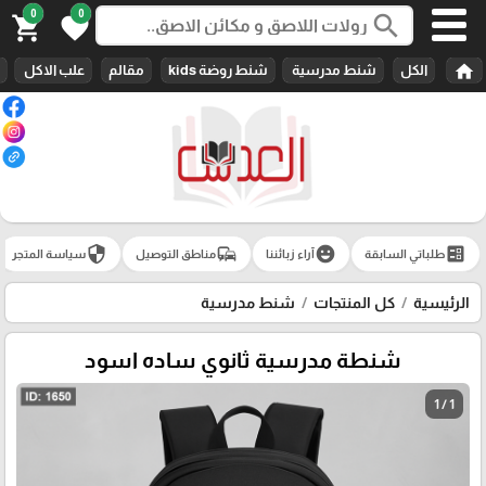
0
0
search
shopping_cart
favorite
home
الكل
شنط مدرسية
شنط روضة kids
مقالم
علب الاكل
security
commute
emoji_emotions
ballot
طلباتي السابقة
آراء زبائننا
مناطق التوصيل
سياسة المتجر
الرئيسية
كل المنتجات
شنط مدرسية
شنطة مدرسية ثانوي ساده اسود
1 / 1