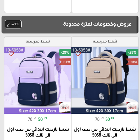
عروض وخصومات لفترة محدودة
189 منتج
شنط مدرسية
شنط مدرسية
-28%
-28%
favorite_border
favorite_border
new
new
₪
₪
₪
₪
70
50
70
50
شنط تارجيت ابتدائي من صف اول
شنط تارجيت ابتدائي من صف اول
الى ثالث 5058
الى ثالث 5058