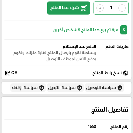
shopping_cart
شراء هذا المنتج
+
-
8
مرة تم بيع هذا المنتج لأشخاص آخرين.
طريقة الدفع
الدفع عند الإستلام
ببساطة نقوم بايصال المنتج لغاية منزلك وتقوم
بدفع الثمن لموظف التوصيل.
qr_code
public
نسخ رابط المنتج
QR
policy
policy
policy
سياسة التوصيل
سياسة التبديل
سياسة الإلغاء
تفاصيل المنتج
رقم المنتج
1650