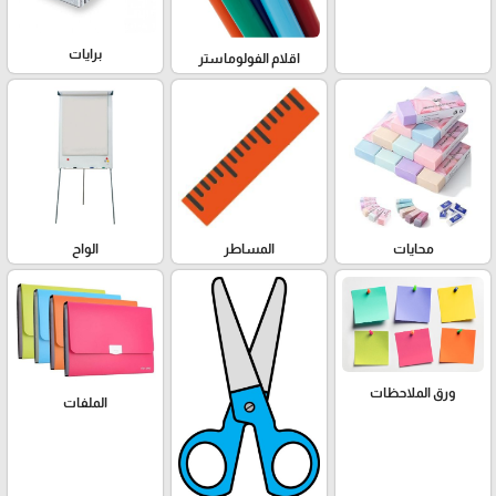
برايات
اقلام الفولوماستر
محايات
المساطر
الواح
ورق الملاحظات
الملفات