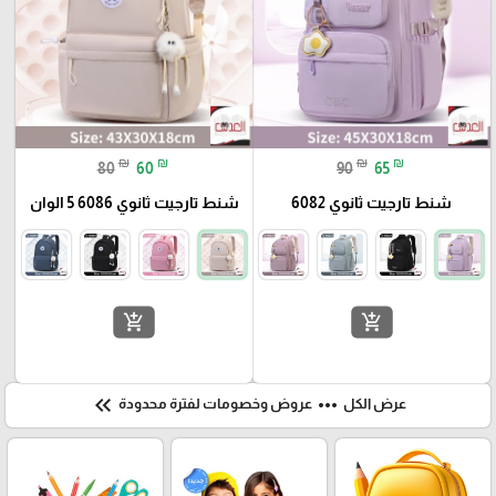
₪
₪
₪
₪
80
60
90
65
شنط تارجيت ثانوي 6082
شنط تارجيت ثانوي 6086 5 الوان
add_shopping_cart
add_shopping_cart
keyboard_double_arrow_left
more_horiz
عرض الكل
عروض وخصومات لفترة محدودة