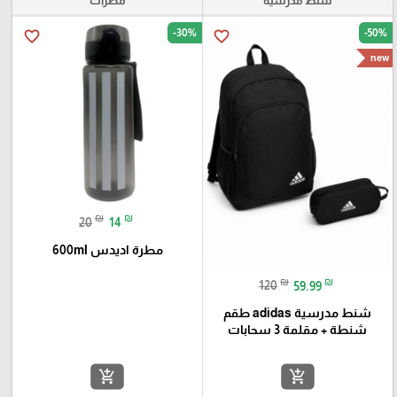
شنط مدرسية
مطرات
-30%
-50%
favorite_border
favorite_border
new
₪
₪
20
14
مطرة اديدس 600ml
₪
₪
120
59.99
شنط مدرسية adidas طقم
شنطة + مقلمة 3 سحابات
add_shopping_cart
add_shopping_cart