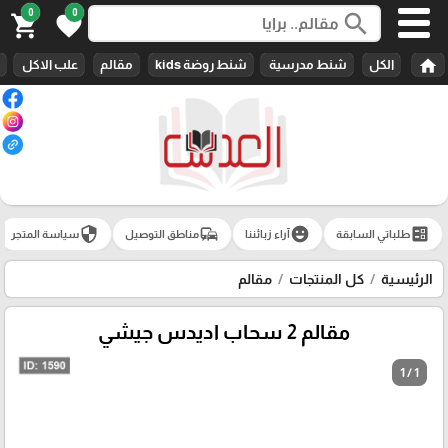
0
0
search
shopping_cart
favorite
home
الكل
شنط مدرسية
شنط روضة kids
مقالم
علب الاكل
security
commute
emoji_emotions
ballot
طلباتي السابقة
آراء زبائننا
مناطق التوصيل
سياسة المتجر
الرئيسية
كل المنتجات
مقالم
مقالم 2 سحاب اديدس جيشي
1 / 1