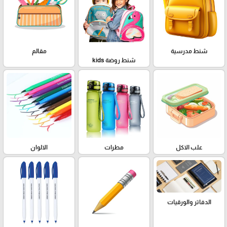
شنط مدرسية
مقالم
شنط روضة kids
علب الاكل
مطرات
الالوان
الدفاتر والورقيات