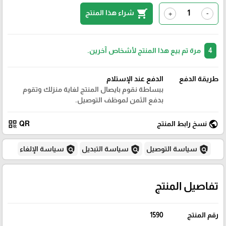
shopping_cart
شراء هذا المنتج
+
-
4
مرة تم بيع هذا المنتج لأشخاص آخرين.
طريقة الدفع
الدفع عند الإستلام
ببساطة نقوم بايصال المنتج لغاية منزلك وتقوم
بدفع الثمن لموظف التوصيل.
qr_code
public
نسخ رابط المنتج
QR
policy
policy
policy
سياسة التوصيل
سياسة التبديل
سياسة الإلغاء
تفاصيل المنتج
رقم المنتج
1590