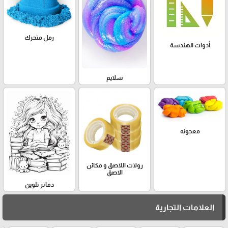
رمل متحرك
أدوات الهندسة
سلايم
معجونه
رولات اللاصق و مكائن
الاصق
دفاتر تلوين
العلامات التجارية