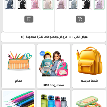
add_shopping_cart
add_shopping_cart
keyboard_double_arrow_left
more_horiz
عرض الكل
عروض وخصومات لفترة محدودة
شنط مدرسية
مقالم
شنط روضة kids