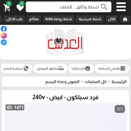
0
0
search
shopping_cart
favorite
home
الكل
شنط مدرسية
شنط روضة kids
مقالم
علب الاكل
security
commute
emoji_emotions
ballot
طلباتي السابقة
آراء زبائننا
مناطق التوصيل
سياسة المتجر
الرئيسية
كل المنتجات
الفنون وعدة الرسم
فرد سيلكون - ابيض - 240v
1 / 1