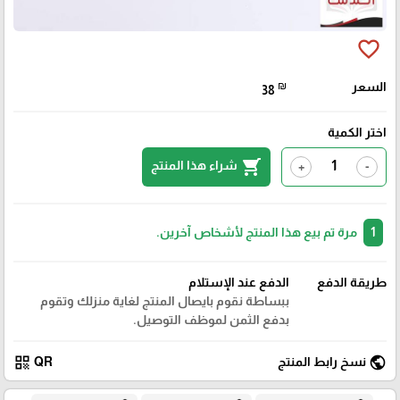
favorite_border
السعر
₪
38
اختر الكمية
shopping_cart
شراء هذا المنتج
+
-
1
مرة تم بيع هذا المنتج لأشخاص آخرين.
طريقة الدفع
الدفع عند الإستلام
ببساطة نقوم بايصال المنتج لغاية منزلك وتقوم
بدفع الثمن لموظف التوصيل.
qr_code
public
نسخ رابط المنتج
QR