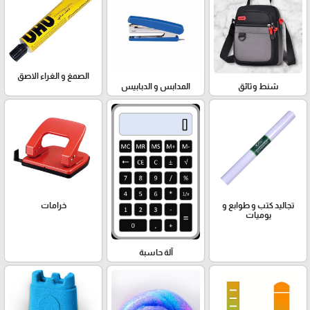
الصمغ و الغراء الاصق
شنط وثائق
المدابس و الدبابيس
تجاليد كتب و طوابع و
خرامات
يوميات
آلة حاسبة