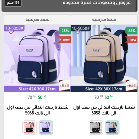
عروض وخصومات لفترة محدودة
189 منتج
شنط مدرسية
شنط مدرسية
-28%
-28%
favorite_border
favorite_border
new
new
₪
₪
₪
₪
70
50
70
50
شنط تارجيت ابتدائي من صف اول
شنط تارجيت ابتدائي من صف اول
الى ثالث 5058
الى ثالث 5058