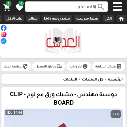
0
0
search
shopping_cart
favorite
home
الكل
شنط مدرسية
شنط روضة kids
مقالم
علب الاكل
security
commute
emoji_emotions
ballot
طلباتي السابقة
آراء زبائننا
مناطق التوصيل
سياسة المتجر
الرئيسية
كل المنتجات
الملفات
دوسية مهندس - مشبك ورق مع لوح - CLIP
BOARD
1 / 4