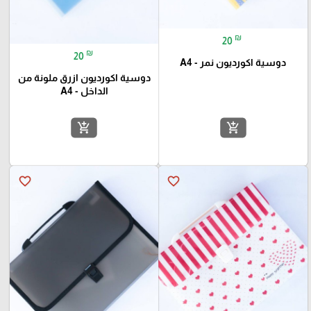
₪
20
₪
20
دوسية اكورديون نمر - A4
دوسية اكورديون ازرق ملونة من
الداخل - A4
add_shopping_cart
add_shopping_cart
favorite_border
favorite_border