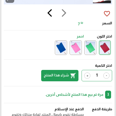
arrow_back_ios
arrow_forward_ios
favorite_border
السعر
₪
7
اختر اللون
احمر
اختر الكمية
shopping_cart
شراء هذا المنتج
+
-
3
مرة تم بيع هذا المنتج لأشخاص آخرين.
طريقة الدفع
الدفع عند الإستلام
ببساطة نقوم بايصال المنتج لغاية منزلك وتقوم