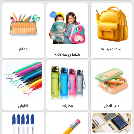
شنط مدرسية
مقالم
شنط روضة kids
علب الاكل
مطرات
الالوان