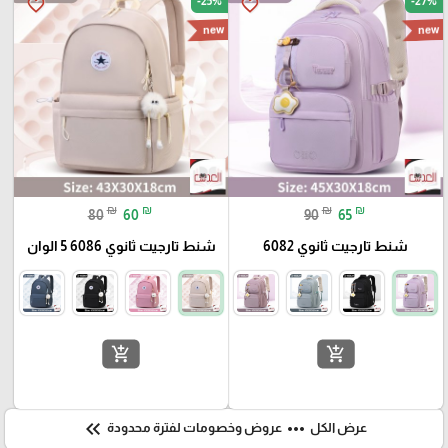
-25%
-27%
favorite_border
favorite_border
new
new
₪
₪
₪
₪
80
60
90
65
شنط تارجيت ثانوي 6082
شنط تارجيت ثانوي 6086 5 الوان
add_shopping_cart
add_shopping_cart
keyboard_double_arrow_left
more_horiz
عرض الكل
عروض وخصومات لفترة محدودة