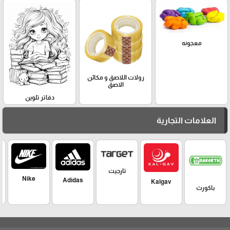
معجونه
رولات اللاصق و مكائن
الاصق
دفاتر تلوين
العلامات التجارية
تارجيت
Nike
Adidas
Kalgav
باكورث