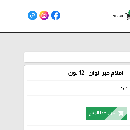
shoppin
السلة
اقلام حبر الوان - 12 لون
₪
15
shopping_cart
شراء هذا المنتج