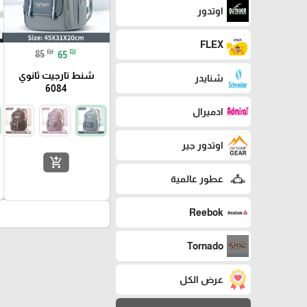
اوتدور
FLEX
₪
₪
85
65
شنط تارجيت ثانوي
شنايدر
6084
ادميرال
اوتدور جير
add_shopping_cart
عطور عالمية
Reebok
Tornado
عرض الكل