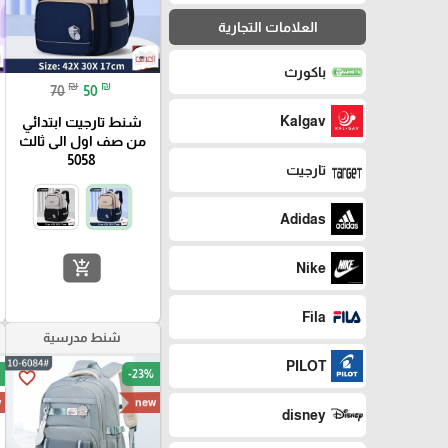
العلامات التجارية
باكورث
₪
₪
70
50
Kalgav
شنط تارجيت ابتدائي
من صف اول الى ثالث
5058
تارجيت
Adidas
add_shopping_cart
Nike
Fila
شنط مدرسية
PILOT
-23%
favorite_border
w
new
disney