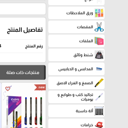
ورق الملاحظات
المقصات
تفاصيل المنتج
الملفات
رقم المنتج
4
شنط وثائق
المدابس و الدبابيس
منتجات ذات صلة
الصمغ و الغراء الاصق
new
favorite_border
تجاليد كتب و طوابع و
يوميات
آلة حاسبة
خرامات