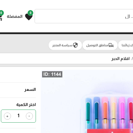
0
0
g_cart
favorite
المفضلة
security
commute
اء زبائننا
مناطق التوصيل
سياسة المتجر
اقلام الحبر
السعر
اختر الكمية
+
-