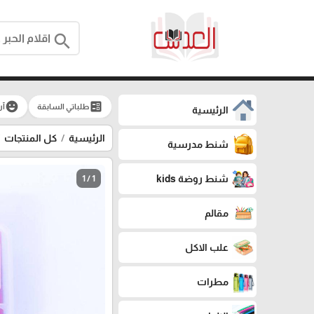
search
emoji_emotions
ballot
طلباتي السابقة
آر
الرئيسية
الرئيسية
كل المنتجات
شنط مدرسية
شنط روضة kids
1 / 1
مقالم
علب الاكل
مطرات