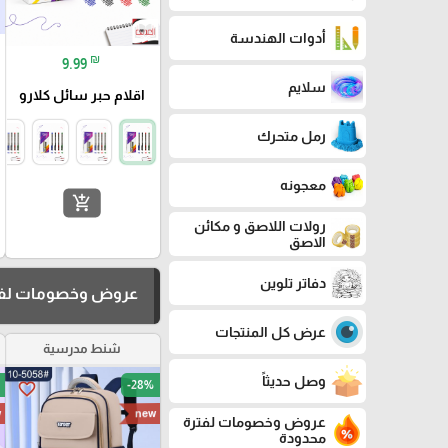
أدوات الهندسة
₪
9.99
سلايم
اقلام حبر سائل كلارو
رمل متحرك
معجونه
add_shopping_cart
رولات اللاصق و مكائن
الاصق
دفاتر تلوين
عروض وخصومات لفت
عرض كل المنتجات
شنط مدرسية
وصل حديثاً
-28%
favorite_border
w
new
عروض وخصومات لفترة
محدودة