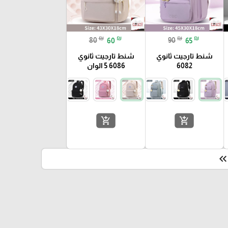
₪
₪
₪
₪
80
60
90
65
شنط تارجيت ثانوي
شنط تارجيت ثانوي
6082
6086 5 الوان
add_shopping_cart
add_shopping_cart
keyboard_double_arrow_le