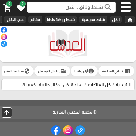
0
0
search
shopping_cart
favorite
home
الكل
شنط مدرسية
شنط روضة kids
مقالم
علب الاكل
security
commute
emoji_emotions
ballot
طلباتي السابقة
آراء زبائننا
مناطق التوصيل
سياسة المتجر
الرئيسية
كل المنتجات
سند قبض - دفاتر طلبية - كمبيالة
arrow_upward
© مكتبة العدس التجارية