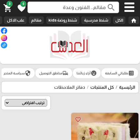
0
0
search
shopping_cart
favorite
home
الكل
شنط مدرسية
شنط روضة kids
مقالم
علب الاكل
security
commute
emoji_emotions
ballot
طلباتي السابقة
آراء زبائننا
مناطق التوصيل
سياسة المتجر
الرئيسية
كل المنتجات
دفاتر الملاحظات
favorite_border