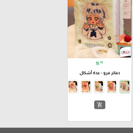
₪
15
دفاتر فرو - عدة أشكال
add_shopping_cart