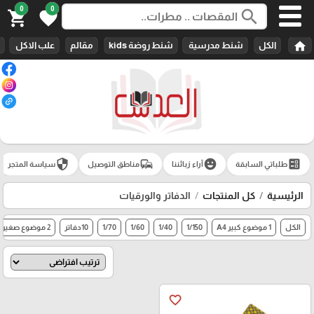
0
0
search
shopping_cart
favorite
home
الكل
شنط مدرسية
شنط روضة kids
مقالم
علب الاكل
security
commute
emoji_emotions
ballot
طلباتي السابقة
آراء زبائننا
مناطق التوصيل
سياسة المتجر
الرئيسية
كل المنتجات
الدفاتر والورقيات
الكل
1 موضوع كبير A4
1/150
1/40
1/60
1/70
10دفاتر
2 موضوع صغير
favorite_border