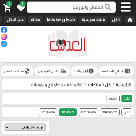
0
0
search
shopping_cart
favorite
home
الكل
شنط مدرسية
شنط روضة kids
مقالم
علب الاكل
security
commute
emoji_emotions
ballot
طلباتي السابقة
آراء زبائننا
مناطق التوصيل
سياسة المتجر
الرئيسية
كل المنتجات
تجاليد كتب و طوابع و يوميات
الكل
اوتدور
الكل
10m*45cm
15m*45cm
1m*45cm
5m*45cm