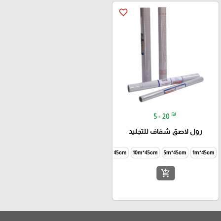
favorite_border
₪
5 - 20
رول لاصق شفاف للتجليد
15m*45cm
10m*45cm
5m*45cm
1m*45cm
add_shopping_cart