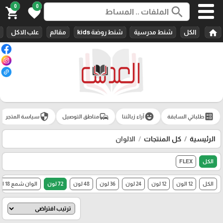
0
0
search
shopping_cart
favorite
home
الكل
شنط مدرسية
شنط روضة kids
مقالم
علب الاكل
security
commute
emoji_emotions
ballot
طلباتي السابقة
آراء زبائننا
مناطق التوصيل
سياسة المتجر
الرئيسية
كل المنتجات
الالوان
الكل
FLEX
الكل
12 الون
12 لون
24 لون
36 لون
48 لون
72 لون
الوان شمع 18 الون